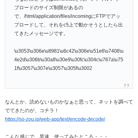
プロードのサイズ制限があるの
で、/html/application/files/incomingにFTPでアッ
プロードして、それをc5上で動かそうとしたら出
てきたメッセージです。
\u3053\u306e\u8981\u6c42\u306e\u51e6\u7406\u
4e2d\u306b\u30a8\u30e9\u30fc\u304c\u767a\u75
1f\u3057\u307e\u3057\u305f\u3002
なんとか、読めないものかなぁと思って、ネットを調べて
でてきたのが、コチラ！
https://so-zou.jp/web-app/text/encode-decode/
こんな感じで、早速、使ってみたところ・・・