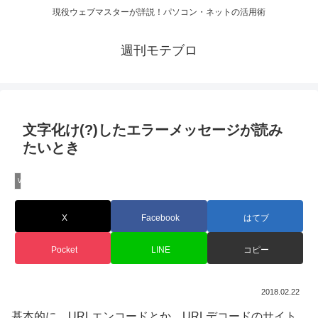
現役ウェブマスターが詳説！パソコン・ネットの活用術
週刊モテブロ
文字化け(?)したエラーメッセージが読み
たいとき
Web技術
X
Facebook
はてブ
Pocket
LINE
コピー
2018.02.22
基本的に、URLエンコードとか、URLデコードのサイト