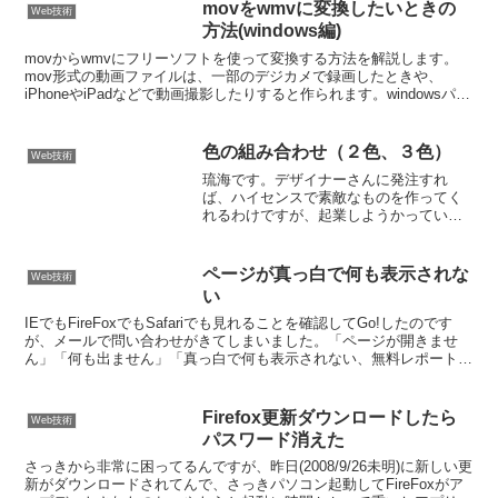
movをwmvに変換したいときの
Web技術
方法(windows編)
movからwmvにフリーソフトを使って変換する方法を解説します。
mov形式の動画ファイルは、一部のデジカメで録画したときや、
iPhoneやiPadなどで動画撮影したりすると作られます。windowsパソ
コン上で、movファイルを再生するには...
色の組み合わせ（２色、３色）
Web技術
琉海です。デザイナーさんに発注すれ
ば、ハイセンスで素敵なものを作ってく
れるわけですが、起業しようかっていう
段階では、自分で作らないといけません
ね。そんなとき、色選びがとっても大事
です。誰かのブログを見るときに、どこ
ページが真っ白で何も表示されな
Web技術
か（ダサい・・・）感じがす...
い
IEでもFireFoxでもSafariでも見れることを確認してGo!したのです
が、メールで問い合わせがきてしまいました。「ページが開きませ
ん」「何も出ません」「真っ白で何も表示されない、無料レポートが
ダウンロードできません」あちゃ～理由がわ...
Firefox更新ダウンロードしたら
Web技術
パスワード消えた
さっきから非常に困ってるんですが、昨日(2008/9/26未明)に新しい更
新がダウンロードされてんで、さっきパソコン起動してFireFoxがア