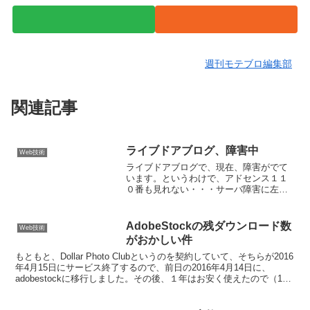
週刊モテブロ編集部
関連記事
ライブドアブログ、障害中
Web技術
ライブドアブログで、現在、障害がでて
います。というわけで、アドセンス１１
０番も見れない・・・サーバ障害に左右
されるこういうときって、ものすごく、
イライラしますね。サーバそのものだけ
じゃなくて、通信障害もありえますから
AdobeStockの残ダウンロード数
Web技術
アレなんですけれども・・...
がおかしい件
もともと、Dollar Photo Clubというのを契約していて、そちらが2016
年4月15日にサービス終了するので、前日の2016年4月14日に、
adobestockに移行しました。その後、１年はお安く使えたので（10
枚・1274円／月...