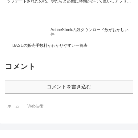
ップデートされたのね。やたらと起動に時間かかって重いしアプリ起
動したあとは、ゴリゴリうるさいし(ぜ...
AdobeStockの残ダウンロード数がおかしい
件
BASEの販売手数料がわかりやすい一覧表
コメント
コメントを書き込む
ホーム
Web技術