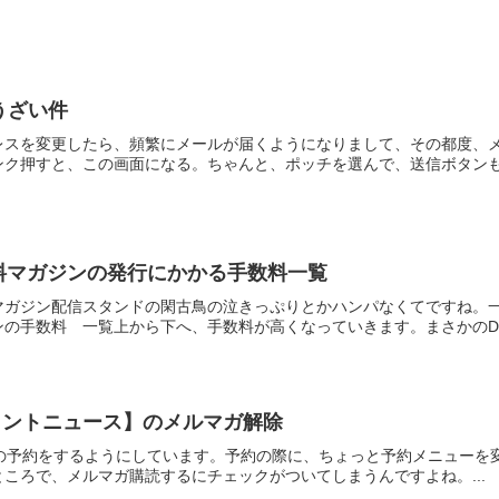
がうざい件
ールアドレスを変更したら、頻繁にメールが届くようになりまして、その都
ク押すと、この画面になる。ちゃんと、ポッチを選んで、送信ボタンも.
有料マガジンの発行にかかる手数料一覧
マガジン配信スタンドの閑古鳥の泣きっぷりとかハンパなくてですね。
の手数料 一覧上から下へ、手数料が高くなっていきます。まさかのDMM
イントニュース】のメルマガ解除
tyで美容室の予約をするようにしています。予約の際に、ちょっと予約メニ
ころで、メルマガ購読するにチェックがついてしまうんですよね。...