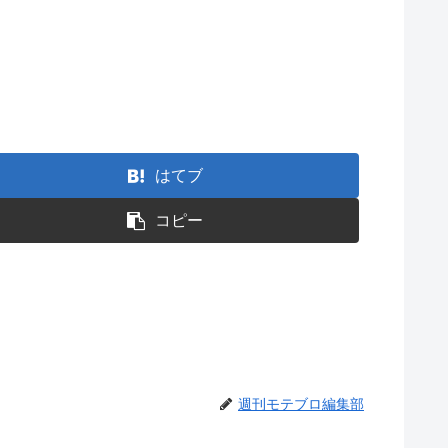
はてブ
コピー
週刊モテブロ編集部