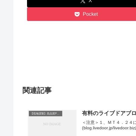
X
Pocket
関連記事
有料のライブドアブロ
【琉海謹製】高品質PDFレポート
＜注意＞１、ＭＴ４．２４
(blog.livedoor.jp/l