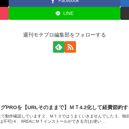
Facebook
LINE
週刊モテブロ編集部をフォローする
グPROを【URLそのままで】ＭＴ4.2化して経費節約
にて動作確認しています２、ＭＴ３ではうまくいきませんでした３、独
ivedoor.bizは不可)４、XREAにＭＴインストールができる方(お使い...