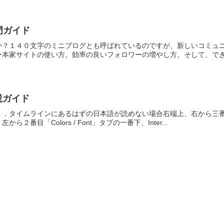
入門ガイド
か？１４０文字のミニブログとも呼ばれているのですが、新しいコミュ
本家サイトの使い方、効率の良いフォロワーの増やし方、そして、できる
解説ガイド
．タイムラインにあるはずの日本語が読めない場合右端上、右から三番目に
２番目「Colors / Font」タブの一番下、Inter...