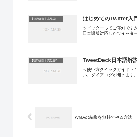
はじめてのTwitter
【琉海謹製】高品質PDFレポート
ツイッターってご存知です
日本語版対応したツイッター
TweetDeck日本語
【琉海謹製】高品質PDFレポート
＜使い方クイックガイド＞１
い。ダイアログが開きます。左から
WMAの編集を無料でやる方法