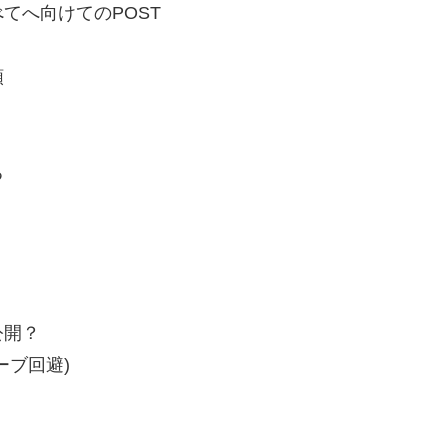
てへ向けてのPOST
類
る
公開？
ーブ回避)