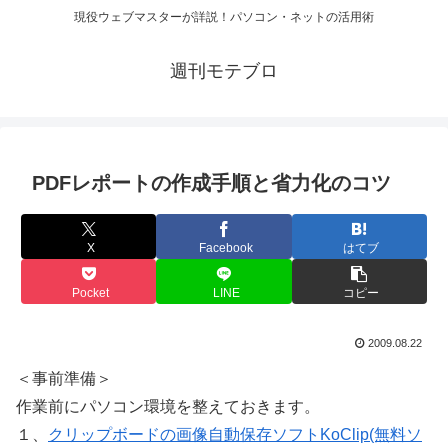
現役ウェブマスターが詳説！パソコン・ネットの活用術
週刊モテブロ
PDFレポートの作成手順と省力化のコツ
X
Facebook
はてブ
Pocket
LINE
コピー
2009.08.22
＜事前準備＞
作業前にパソコン環境を整えておきます。
１、
クリップボードの画像自動保存ソフトKoClip(無料ソ