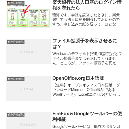
楽天銀行の法人口座のログイン情
個別詳細解説
報を忘れたら
琉海です。会社を設立したときに、楽天
銀行でも法人口座を開設しておいたので
すね。申し込みの紙を送って、ほどな
く、郵送で連絡が来て。ちょちょいっ
と、IDパスワードの設定をして、そのま
ま放置。一年経って、イザ！使ってみよ
ファイル拡張子を表示させるに
個別詳細解説
う！！と思ったら・・・ログ...
は？
Windowsのデフォルト(初期値)設定だとフ
ァイル拡張子までは表示してくれませ
ん。ところが、ファイル拡張子を変えた
い場合もあるわけで。そんなときの、フ
ァイル拡張子をエクスプローラ上で表示
させたいときの設定方法。＜XPの場合
OpenOffice.org日本語版
個別詳細解説
(95、98、2...
【無料】オープンオフィス日本語版 ダ
ウンロードMicrosoftOffice製品である
Word(ワード)、Excel(エクセル)といった
ファイルも閲覧、編集、保存ができるよ
うになる無料のアプリケーション。【こ
ちら】のサイトで無料でダウンロー...
FireFox＆Googleツールバーの便
個別詳細解説
利機能
Googleツールバーには、既存のボタン以