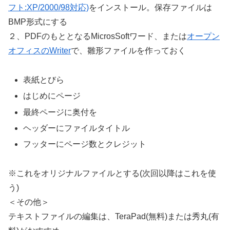
フト:XP/2000/98対応)
をインストール。保存ファイルは
BMP形式にする
２、PDFのもととなるMicrosSoftワード、または
オープン
オフィスのWriter
で、雛形ファイルを作っておく
表紙とびら
はじめにページ
最終ページに奥付を
ヘッダーにファイルタイトル
フッターにページ数とクレジット
※これをオリジナルファイルとする(次回以降はこれを使
う)
＜その他＞
テキストファイルの編集は、TeraPad(無料)または秀丸(有