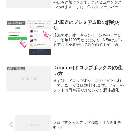
外にも追加できます。カスタムボタンと
いわれます。また、Googleツールバーに
あるボタンを利用した場合に、別タブで
開く設定をすることができます。ファイ
ヤーフォックスのアドレスバーに
LINE＠のプレミアムIDの解約方
個別詳細解説
「about:co...
法
琉海です。昨年キャンペーンをやってい
て、初年1200円だったのでLINE＠のプレ
ミアムIDを取得してみたのですが、結
局、LINE@は使わなかったので、サクッ
と解約。わたしはiOSなので、LINE@ア
プリ内では解約できず。まずは、ブラウ
ザでこ...
Dropbox(ドロップボックス)の使
個別詳細解説
い方
まずは、ドロップボックスのサイトへ行
って、ユーザ登録(無料)します。サイトや
ソフトは日本語ではないです(日本語化も
できません)が、ぜんぜん、難しくないの
で大丈夫ですよ。アカウントを１つ取得
するだけで、複数のパソコンやスマート
フォンからも、同...
ブログアクセスアップ戦略１４３PDFテ
キスト