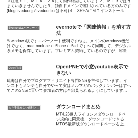
＜注意＞１、ＭＴ４．２４にて動作確認しています２、ＭＴ３ではう
まくいきませんでした３、独自ドメインで運用されている方のみです
(blog.livedoor.jp/livedoor.bizは不可)４、XREAにＭＴインストールが
できる方(お使い...
evernoteで「関連情報」を消す方
Evernote(エバーノート)
法
※windows版ですエバーノート便利ですねぇ。メインのwindows機だ
けでなく、mac book air / iPhone / iPad ですべて同期して、デジタル
系メモを保存しています。プレミアム契約しているのですが、容量を
使いきるこ...
OpenPNEで小窓youtube表示で
OpenPNE
きない
琉海は自分でブログアフィリエイト専門SNSを主催しています。イ
ンストもメンテも自分でやって実はメルマガのバックナンバーはすべ
てこのSNSに置いて参加者の方は全部見られるようにしています
☆(って、最近はじめたばかりなので、まだ少ないんですが・...
ダウンロードまとめ
もう手放せない便利ツール・サイトリスト
MT4.23個人ライセンスダウンロードペー
ジ規約に同意後、ダウンロードできる
MTOS最新版ダウンロードページ右上の
大きな「今すぐダウンロード」ボタンを
クリックするAdobeリーダーダウンロー