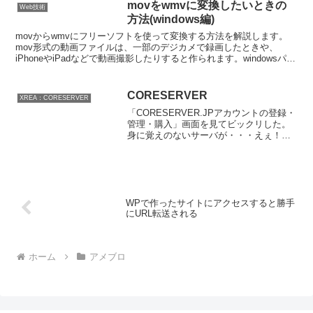
ドページ黄色の「ダウンロード」ボタン
movをwmvに変換したいときの
Web技術
をクリックする...
方法(windows編)
movからwmvにフリーソフトを使って変換する方法を解説します。
mov形式の動画ファイルは、一部のデジカメで録画したときや、
iPhoneやiPadなどで動画撮影したりすると作られます。windowsパソ
コン上で、movファイルを再生するには...
CORESERVER
XREA：CORESERVER
「CORESERVER.JPアカウントの登録・
管理・購入」画面を見てビックリした。
身に覚えのないサーバが・・・えぇ！？
パスワードとか盗まれたんやろか？と思
ったら、どうやらそうでもないような？
ちなみに増えていたのは以下２件。
uinap@bac...
WPで作ったサイトにアクセスすると勝手
にURL転送される
ホーム
アメブロ