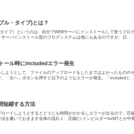
ーバブル・タイプ)とは？
ムーバブル・タイプ）というのは、自分でWEBサーバにインストールして使う
サーバインストール型のブログシステムは他にもあるのですが、日...
ストール時にincludedエラー発生
ールしようとして、ファイルのアップロードをしたまではよかったものの
「次へ」ボタンを押すと以下のようなエラーが発生。「includedと...
間短縮する方法
プロードしようとするとどうにも時間がかかるしエラーが出るので、圧
を書いておきます全体の流れ１、圧縮(ツインビルダーforMTとか中尾さ