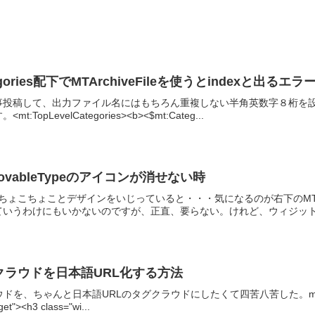
tegories配下でMTArchiveFileを使うとindexと出るエラ
事投稿して、出力ファイル名にはもちろん重複しない半角英数字８桁を
pLevelCategories><b><$mt:Categ...
 MovableTypeのアイコンが消せない時
、ちょこちょことデザインをいじっていると・・・気になるのが右下のM
いうわけにもいかないのですが、正直、要らない。けれど、ウィジットの
タグクラウドを日本語URL化する方法
ドを、ちゃんと日本語URLのタグクラウドにしたくて四苦八苦した。mt4
get"><h3 class="wi...