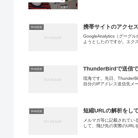
携帯サイトのアクセ
Web技術
GoogleAnalytic
ようとしたのですが。エクスブリッ
ThunderBirdで送
Web技術
琉海です。先日、Thunde
自分のIPアドレス送信先メ
短縮URLの解析をし
Web技術
メルマガ等に記載されている
して、飛び先の実際のURLを調