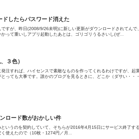
ンロードしたらパスワード消えた
すが、昨日(2008/9/26未明)に新しい更新がダウンロードされてんで
かって重いしアプリ起動したあとは、ゴリゴリうるさいし(ぜ...
色、３色）
に発注すれば、ハイセンスで素敵なものを作ってくれるわけですが、起
とっても大事です。誰かのブログを見るときに、どこか（ダサい・・・）
残ダウンロード数がおかしい件
o Clubというのを契約していて、そちらが2016年4月15日にサービス終了する
使えたので（10枚・1274円／月...