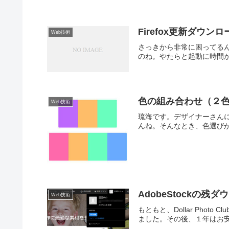
Firefox更新ダウ
Web技術
さっきから非常に困ってるんで
のね。やたらと起動に時間か
色の組み合わせ（２
Web技術
琉海です。デザイナーさん
んね。そんなとき、色選びが
AdobeStockの
Web技術
もともと、Dollar Phot
ました。その後、１年はお安く