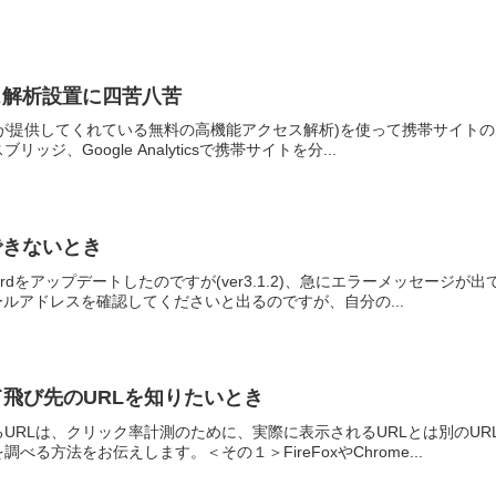
ス解析設置に四苦八苦
s（グーグルが提供してくれている無料の高機能アクセス解析)を使って携帯サ
ジ、Google Analyticsで携帯サイトを分...
信できないとき
rBirdをアップデートしたのですが(ver3.1.2)、急にエラーメッセ
ールアドレスを確認してくださいと出るのですが、自分の...
て飛び先のURLを知りたいとき
URLは、クリック率計測のために、実際に表示されるURLとは別のUR
べる方法をお伝えします。＜その１＞FireFoxやChrome...