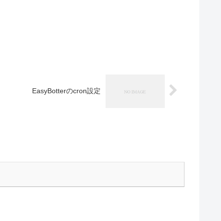
EasyBotterのcron設定