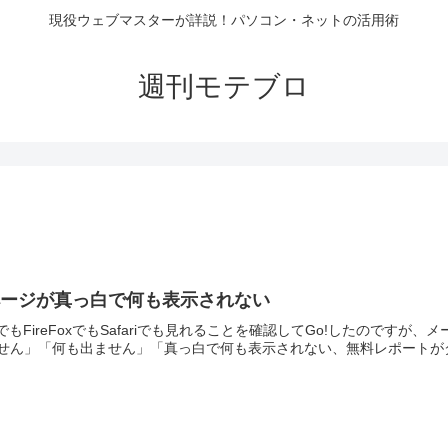
現役ウェブマスターが詳説！パソコン・ネットの活用術
週刊モテブロ
ページが真っ白で何も表示されない
EでもFireFoxでもSafariでも見れることを確認してGo!したので
せん」「何も出ません」「真っ白で何も表示されない、無料レポートがダ