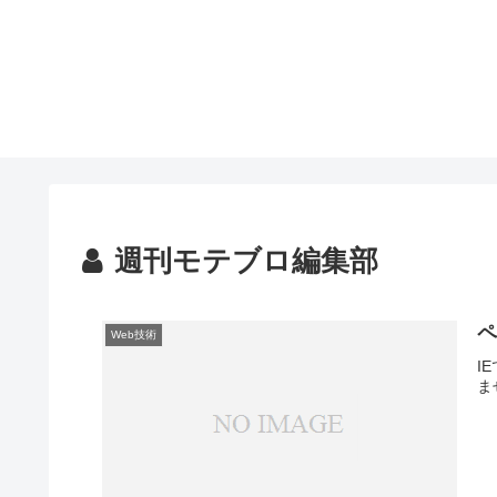
週刊モテブロ編集部
Web技術
I
ま