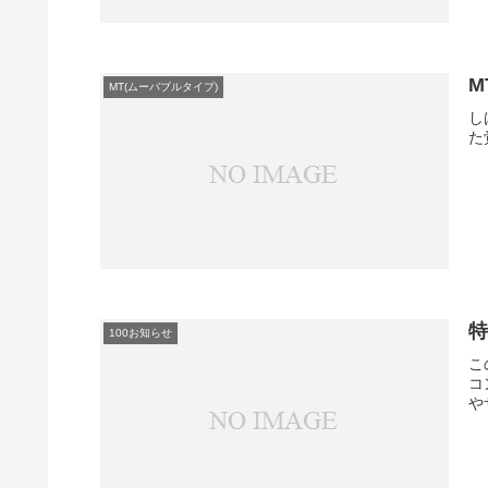
M
MT(ムーバブルタイプ)
し
た
100お知らせ
こ
コ
や