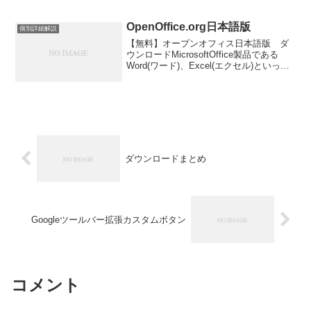
できません)が、ぜんぜん、難しくないの
で大丈夫ですよ。アカウントを１つ取得
するだけで、複数のパソコンやスマート
OpenOffice.org日本語版
個別詳細解説
フォンからも、同...
【無料】オープンオフィス日本語版 ダ
ウンロードMicrosoftOffice製品である
Word(ワード)、Excel(エクセル)といった
ファイルも閲覧、編集、保存ができるよ
うになる無料のアプリケーション。【こ
ちら】のサイトで無料でダウンロー...
ダウンロードまとめ
Googleツールバー拡張カスタムボタン
コメント