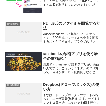
て、初年1200円だったのでLINE＠のプレ
ミアムIDを取得してみたのですが、結
局、LINE@は使わなかったので、サクッ
と解約。わたしはiOSなので、LINE@ア
プリ内では解約できず。まずは、ブラウ
ザでこ...
PDF形式のファイルを閲覧する方
個別詳細解説
法
AdobeReaderという無料ソフトを使うこ
とで、PDF形式のファイルの中身を閲覧
することができます。ブラウザのリンク
をクリックして、ブラウザ上でファイル
を閲覧しようとすると、お使いのパソコ
ンのスペックが低い場合は、ファイルが
facebookの診断アプリを使う場
facebook(フェイスブック)
開くまでに時...
合の事前設定
琉海です。vonvonの診断アプリが、面白
いんですよ。こういう「ネタ」の作り方
って、自分がサービス提供側となるとと
ても勉強になりますね。なんです
が・・・余計な個人情報も取られてしま
うようなので、自分でブロックする方法
Dropbox(ドロップボックス)の使
個別詳細解説
（動画の前半）と、動画の...
い方
まずは、ドロップボックスのサイトへ行
って、ユーザ登録(無料)します。サイトや
ソフトは日本語ではないです(日本語化も