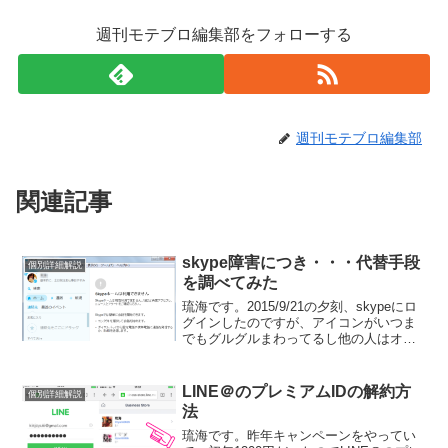
週刊モテブロ編集部をフォローする
週刊モテブロ編集部
関連記事
skype障害につき・・・代替手段
個別詳細解説
を調べてみた
琉海です。2015/9/21の夕刻、skypeにロ
グインしたのですが、アイコンがいつま
でもグルグルまわってるし他の人はオン
ラインばっかりだし・・・と思ったら、
障害が起きてたんですね。でも、急ぎの
打ち合わせをしたい！とゆわけで、いろ
LINE＠のプレミアムIDの解約方
個別詳細解説
いろ、無料...
法
琉海です。昨年キャンペーンをやってい