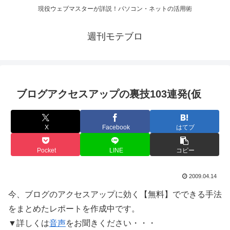
現役ウェブマスターが詳説！パソコン・ネットの活用術
週刊モテブロ
ブログアクセスアップの裏技103連発(仮
X
Facebook
はてブ
Pocket
LINE
コピー
2009.04.14
今、ブログのアクセスアップに効く【無料】でできる手法
をまとめたレポートを作成中です。
▼詳しくは
音声
をお聞きください・・・