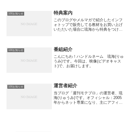
特典案内
100お知らせ
このブログやメルマガで紹介したインフ
ォトップで販売してる教材をお買い上げ
いただいた場合に琉海から特典をつけて
います。コンテンツバンクで入手した
【記事】２セットです。アナタだけが個
人的に利用することができます。（つま
り、ご自身のブログやサイト...
番組紹介
100お知らせ
こんにちわ！ハンドルネーム 琉海(りゅ
うみ)です。今回は、映像(ビデオキャス
ト)で、お届けします。
運営者紹介
100お知らせ
当ブログ「週刊モテブロ」の運営者、琉
海(りゅうみ)です。オフィシャル：2005
年からネット専業になり、主にアフィリ
エイト収入を得て生活をしています。得
意なのはアドセンス（だった。過去形）
ブログ、アクセスアップ、SEOなどにも
精通していて、今...