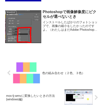
た。ブルーバック！？と思った瞬間に、
ダイアログが開いて、女性の声で音声が
流れます。マジで、びっくりした～関連
Photoshopで画像解像度にピク
してそうな...
Web技術
セルが選べないとき
インストールしたばかりのフォトショッ
プで、画像の縮小をしたかったのです
よ。（わたしはまだAdobe Photoshop
element7です）そこで、上部メニュー
イメージ→サイズ変更→画像解像度を選
んだら、ドキュメントサイズのところに
「p...
色の組み合わせ（２色、３色）
movをwmvに変換したいときの方法
(windows編)