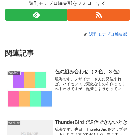
週刊モテブロ編集部をフォローする
週刊モテブロ編集部
関連記事
色の組み合わせ（２色、３色）
Web技術
琉海です。デザイナーさんに発注すれ
ば、ハイセンスで素敵なものを作ってく
れるわけですが、起業しようかっていう
段階では、自分で作らないといけません
ね。そんなとき、色選びがとっても大事
です。誰かのブログを見るときに、どこ
か（ダサい・・・）感じがす...
ThunderBirdで送信できないとき
Web技術
琉海です。先日、ThunderBirdをアップデ
ートしたのですが(ver3.1.2)、急にエラー