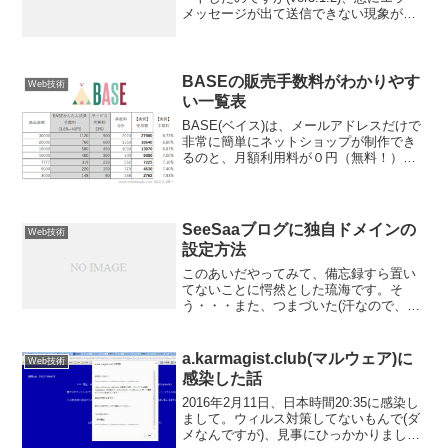
メッセージが出て送信できない現象が続
きました。エラーの内容は・・・自分の
IPアドレス送信先メールアドレスを確認
してくださいと出るのですが、自分の...
BASEの販売手数料がわかりやす
Web技術
い一覧表
BASE(ベイス)は、メールアドレスだけで
非常に簡単にネットショップが制作でき
るのと、月額利用料が０円（無料！）で
あること、また、そして、未だに根強い
人気を誇るアメブロと連携しているの
で、週刊モテブロとしては、2018/3現
在、一押し！のネ...
SeeSaaブログに独自ドメインの
Web技術
設定方法
このあいだやってみて、備忘録すら置い
てないことに愕然とした琉海です。そ
う・・・また、つまづいた(汗なので、残
しておきます。シーサーBLOG公式HELP
ページあぁ、なんとも不親切。・・・だ
から、琉海が書くんです。ちなみに、な
a.karmagist.club(マルウェア)に
Web技術
ぜこういうことをす...
感染した話
2016年2月11日、日本時間20:35に感染し
まして。ウィルス対策してないもんで(ダ
メなんですが)、見事にひっかかりまし