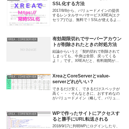
SSL化する方法
2017/8/8から、バリュードメインの提供
するレンタルサーバサービスXREA(エク
セリア)では、無料で！SSLが使えるよう
になりました。XREAにインストール済
みのワードプレスをSSL化(https://～)する
方法です。設定もめちゃくち...
有効期限切れでサーバーアカウン
XREA：CORESERVER
トが削除されたときの対処方法
結論からいうと「契約切れで削除されて
しまっても、中身は全部、戻ってくる
よ！」です。XREAだと、有料期間が過
ぎると無料プランにダウングレードされ
ます。このとき、サーバ容量が少なくな
ってしまうので、MT(など、ファイル容
XreaとCoreServerとvalue-
XREA：CORESERVER
量を食うシステム)を複...
serverどれがいい？
できるだけ安く、できるだけスペックが
高く・・・そんなときに、おすすめなの
がバリュードメイン（略して、バリュド
メ）です。ちょっと技術的に難しいとこ
ろもあるけれど、慣れればこれほどお得
でコスパの良いドメイン取得＆レンタル
WPで作ったサイトにアクセスす
XREA：CORESERVER
サーバーはないです。独自...
ると勝手にURL転送される
2018/9/17に判明WPにログインしたり、