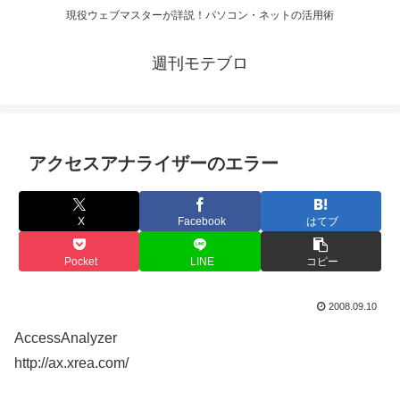
現役ウェブマスターが詳説！パソコン・ネットの活用術
週刊モテブロ
アクセスアナライザーのエラー
X
Facebook
はてブ
Pocket
LINE
コピー
2008.09.10
AccessAnalyzer
http://ax.xrea.com/