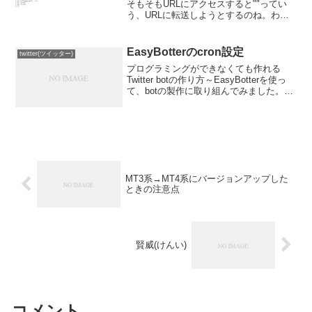
そもそもURLにアクセスすると""ってい
う、URLに転送しようとするのね。わた
しはブラウザのjavascript:OFFにしている
ので、こんな画面が出ました。ソースを
見てみると・・・うん。なんか...
EasyBotterのcron設定
twitter(ツイッター)
プログラミングができなくても作れる
Twitter botの作り方～EasyBotterを使っ
て、botの製作に取り組んでみました。私
の場合は、同じツイートを繰り返すだけ
の単純なボット利用です。いつものよう
にXrea(というかcoreserv...
MT3系→MT4系にバージョンアップした
ときの注意点
賢威(けんい)
コメント