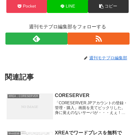
Pocket
LINE
コピー
週刊モテブロ編集部をフォローする
週刊モテブロ編集部
関連記事
CORESERVER
XREA：CORESERVER
「CORESERVER.JPアカウントの登録・
管理・購入」画面を見てビックリした。
身に覚えのないサーバが・・・えぇ！？
パスワードとか盗まれたんやろか？と思
ったら、どうやらそうでもないような？
ちなみに増えていたのは以下２件。
uinap@bac...
XREAでワードプレスを無料で
Web技術